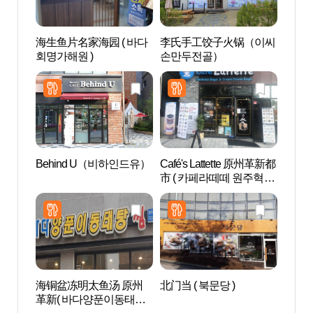
海生鱼片名家海园 ( 바다
李氏手工饺子火锅（이씨
朴景利
회명가해원 )
손만두전골）
문학공
Behind U（비하인드유）
Café's Lattette 原州革新都
原州韩
市 ( 카페라떼떼 원주혁신
한지테
도시 )
海铜盆冻明太鱼汤 原州
北门当 ( 북문당 )
上院寺
革新( 바다양푼이동태탕