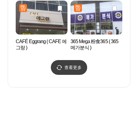
원주혁신 )
CAFÉ Eggrang ( CAFE 에
365 Mega 粉食365 ( 365
金垈
그랑 )
메가분식 )
查看更多