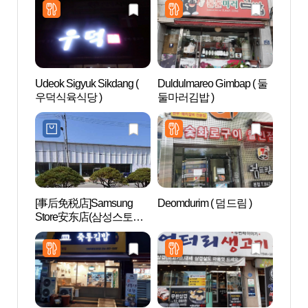
Udeok Sigyuk Sikdang (
Duldulmareo Gimbap ( 둘
安东
우덕식육식당 )
둘마러김밥 )
馆 (
물관)
[事后免税店]Samsung
Deomdurim ( 덤드림 )
安东
Store安东店(삼성스토어
层砖塔
안동)
지주와