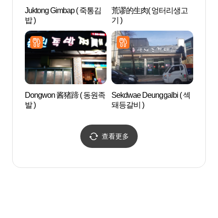
Juktong Gimbap ( 죽통김
荒谬的生肉( 엉터리생고
传统文
밥 )
기 )
화콘
Dongwon 酱猪蹄 ( 동원족
Sekdwae Deunggalbi ( 섹
安东
발 )
돼등갈비 )
像 (
입상)
查看更多