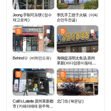
Jeong 手制可乐饼 ( 정수
李氏手工饺子火锅（이씨
朴景利
제고로케 )
손만두전골）
문학공
Behind U（비하인드유）
海铜盆冻明太鱼汤 原州
原州韩
革新( 바다양푼이동태탕
한지테
원주혁신 )
Café's Lattette 原州革新都
北门当 ( 북문당 )
上院寺
市 ( 카페라떼떼 원주혁신