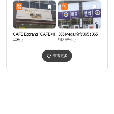
도시 )
CAFÉ Eggrang ( CAFE 에
365 Mega 粉食365 ( 365
金垈
그랑 )
메가분식 )
查看更多