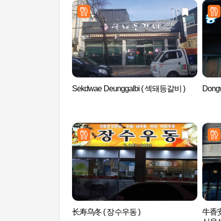
Sekdwae Deunggalbi ( 섹돼등갈비 )
Dong
长寿乌冬 ( 장수우동 )
牛香