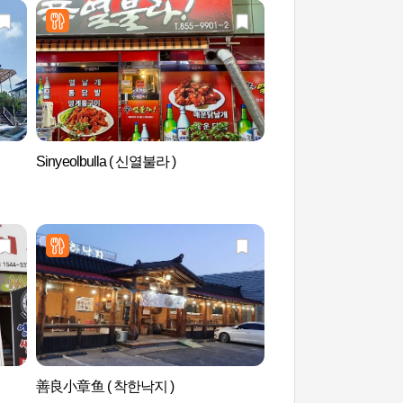
Sinyeolbulla ( 신열불라 )
安东烧酒·传统饮食博
전통음식 박물관)
善良小章鱼 ( 착한낙지 )
传统文化博物馆 (