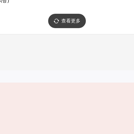
당 )
查看更多
实用信息
服务
韩国旅游发展局手机应用程序
服务条款
1330韩国旅游咨询翻译热线
个人信息保
韩国旅游指南与地图
Cookie 设
数字图书 / 电子书
Cookie的