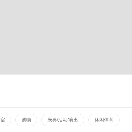
住宿
购物
庆典/活动/演出
休闲体育