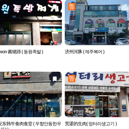
won 酱猪蹄 ( 동원족발 )
济州河豚 ( 제주복어 )
安东韩牛食肉食堂 ( 우향안동한우
荒谬的生肉( 엉터리생고기 )