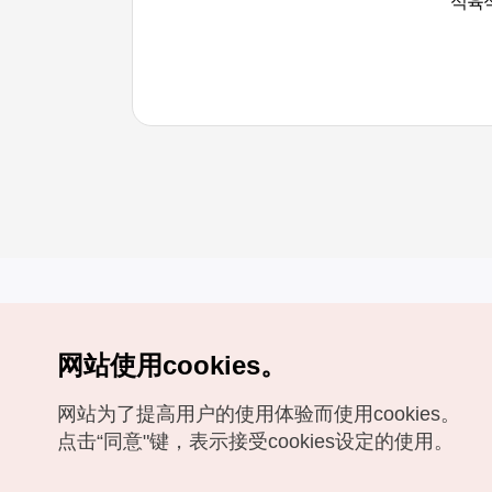
식육식
网站使用cookies。
Copyrights (c) 韩国旅游发展局版权所有
网站为了提高用户的使用体验而使用cookies。
如有相关疑问或建议，欢迎来信。
VISITKOREA官方邮箱
chnsim@knto.or.kr
点击“同意"键，表示接受cookies设定的使用。