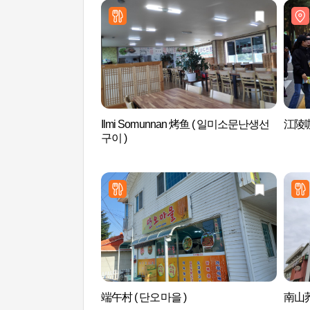
Ilmi Somunnan 烤鱼 ( 일미소문난생선
江陵
구이 )
端午村 ( 단오마을 )
南山荞