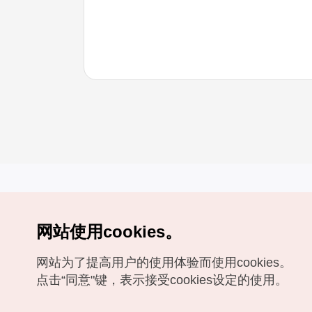
网站使用cookies。
Copyrights (c) 韩国旅游发展局版权所有
网站为了提高用户的使用体验而使用cookies。
如有相关疑问或建议，欢迎来信。
VISITKOREA官方邮箱
chnsim@knto.or.kr
点击“同意"键，表示接受cookies设定的使用。