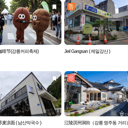
咖啡节(강릉커피축제)
Jeil Gangsan ( 제일강산 )
麦凉面 ( 남산막국수 )
江陵溟州洞街（강릉 명주동 거리