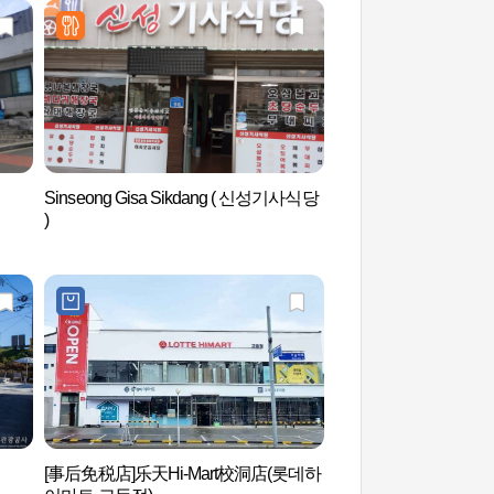
Sinseong Gisa Sikdang ( 신성기사식당
江陵溟州洞街（강릉
)
）
[事后免税店]乐天Hi-Mart校洞店(롯데하
鲁岩隧道（노암터널