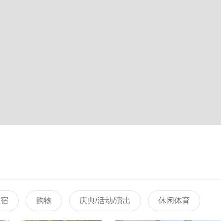
住宿
购物
庆典/活动/演出
休闲体育