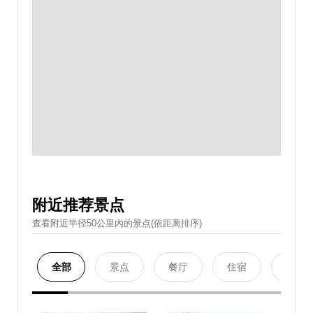
附近推荐景点
查看附近半径50公里內的景点(依距离排序)
全部
景点
餐厅
住宿
购物