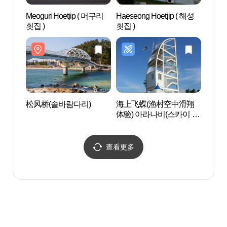
Meoguri Hoetjip ( 머구리
Haeseong Hoetjip ( 해성
南项
횟집 )
횟집 )
浴场)
해수욕
松风桥(솔바람다리)
海上飞蝶(渔村空中滑翔
草堂豆
体验) 아라나비(스카이 어
을)
촌체험)
查看更多