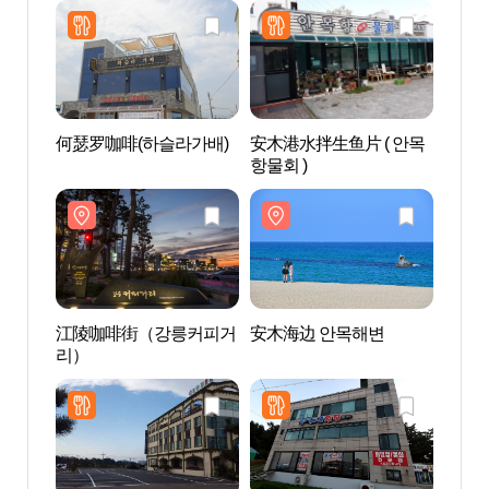
何瑟罗咖啡(하슬라가배)
安木港水拌生鱼片 ( 안목
江陵
항물회 )
리）
江陵咖啡街（강릉커피거
安木海边 안목해변
松风桥
리）