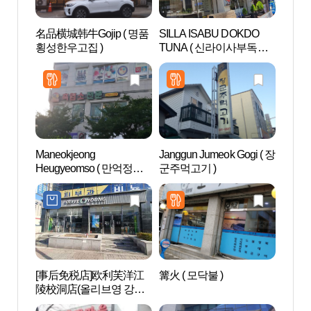
名品横城韩牛Gojip ( 명품
SILLA ISABU DOKDO
东洋刺
횡성한우고집 )
TUNA ( 신라이사부독도
수박물
참치 )
Maneokjeong
Janggun Jumeok Gogi ( 장
江陵
Heugyeomso ( 만억정흑
군주먹고기 )
馆 (
염소 )
물관)
[事后免税店]欧利芙洋江
篝火 ( 모닥불 )
江陵
陵校洞店(올리브영 강릉
교동점)