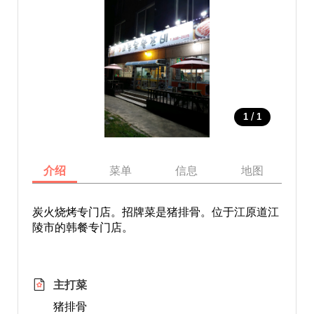
/
1
1
介绍
菜单
信息
地图
炭火烧烤专门店。招牌菜是猪排骨。位于江原道江
陵市的韩餐专门店。
主打菜
猪排骨