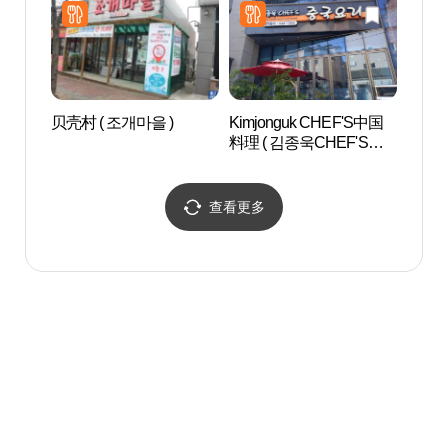
贝壳村 ( 조개마을 )
Kimjonguk CHEF'S中国
江陵
料理 ( 김종욱CHEF'S중
주동 
국요리 )
查看更多