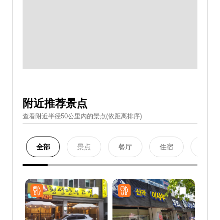
附近推荐景点
查看附近半径50公里內的景点(依距离排序)
全部
景点
餐厅
住宿
购物