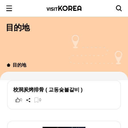
目的地
目的地
校洞炭烤排骨 ( 교동숯불갈비 )
0
0