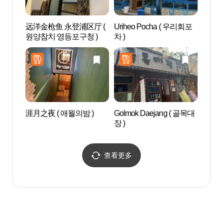
远洋金枪鱼 永登浦区厅 (
Uriheo Pocha ( 우리회포
文来创
원양참치 영등포구청 )
차 )
涯月之夜 ( 애월의밤 )
Golmok Daejang ( 골목대
国会
장 )
당）
查看更多