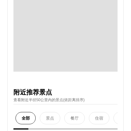
附近推荐景点
查看附近半径50公里內的景点(依距离排序)
全部
景点
餐厅
住宿
购物