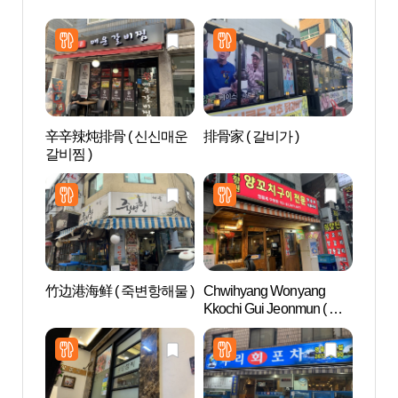
辛辛辣炖排骨 ( 신신매운
排骨家 ( 갈비가 )
Sea
갈비찜 )
라 워
竹边港海鲜 ( 죽변항해물 )
Chwihyang Wonyang
N.Oli
Kkochi Gui Jeonmun ( 취
에스테
향원양꼬치구이전문 )