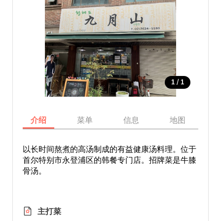
/
1
1
介绍
菜单
信息
地图
以长时间熬煮的高汤制成的有益健康汤料理。位于
首尔特别市永登浦区的韩餐专门店。招牌菜是牛膝
骨汤。
主打菜