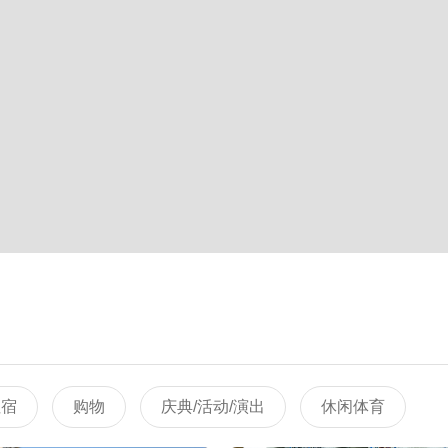
住宿
购物
庆典/活动/演出
休闲体育