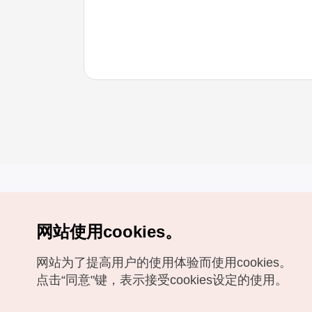
网站使用cookies。
Copyrights (c) 韩国旅游发展局版权所有
网站为了提高用户的使用体验而使用cookies。
如有相关疑问或建议，欢迎来信。
VISITKOREA官方邮箱
chnsim@knto.or.kr
点击“同意"键，表示接受cookies设定的使用。