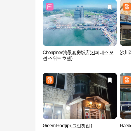
Chonpines海景套房饭店(컨피네스 오
沙川津
션 스위트 호텔)
Greem Hoetjip ( 그린횟집 )
Haedo