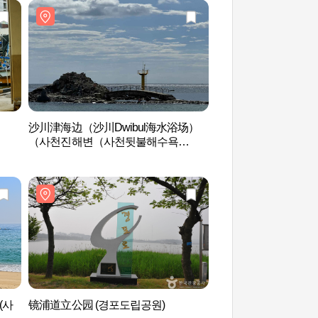
沙川津海边（沙川Dwibul海水浴场）
沙川津港(사천진항)
（사천진해변（사천뒷불해수욕
장））
(사
镜浦道立公园 (경포도립공원)
芦洞韩果村名人之家