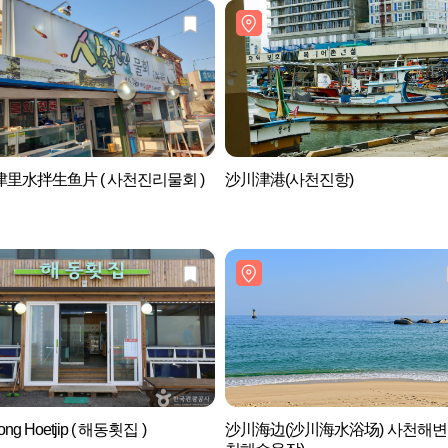
里水拌生鱼片 ( 사천진리물회 )
沙川津港(사천진항)
ng Hoetjip ( 해동횟집 )
沙川海边(沙川海水浴场) 사천해변