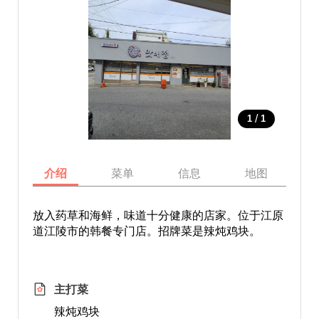
/
1
1
介绍
菜单
信息
地图
放入药草和海鲜，味道十分健康的店家。位于江原
道江陵市的韩餐专门店。招牌菜是辣炖鸡块。
主打菜
辣炖鸡块