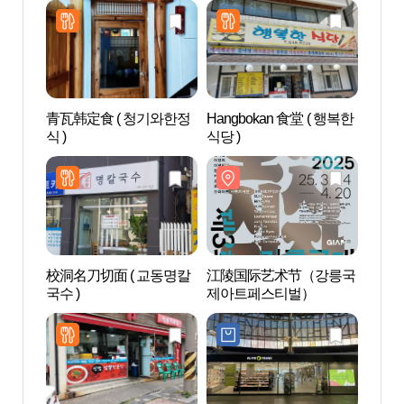
青瓦韩定食 ( 청기와한정
Hangbokan 食堂 ( 행복한
江陵
식 )
식당 )
校洞名刀切面 ( 교동명칼
江陵国际艺术节（강릉국
江陵
국수 )
제아트페스티벌）
주동 