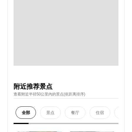
附近推荐景点
查看附近半径50公里內的景点(依距离排序)
全部
景点
餐厅
住宿
购物