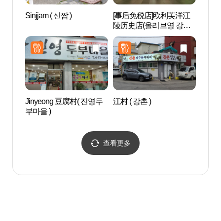
Sinjjam ( 신짬 )
[事后免税店]欧利芙洋江
鲁岩
陵历史店(올리브영 강릉
역사점)
Jinyeong 豆腐村( 진영두
江村 ( 강촌 )
江陵元
부마을 )
메타
查看更多