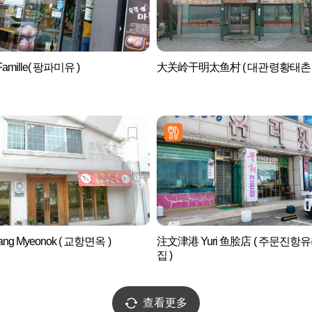
Famille( 팡파미유 )
大关岭干明太鱼村 ( 대관령황태촌 
ang Myeonok ( 교항면옥 )
注文津港 Yuri 鱼脍店 ( 주문진항
집 )
查看更多