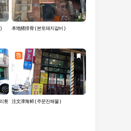
)
本地猪排骨 ( 본토돼지갈비 )
注文津港（주문진항
유리횟
注文津海鲜 ( 주문진해물 )
牛岩儿岩公园(소돌