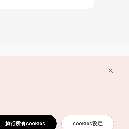
其他相关网站
关于韩国旅游发展局
K-Mice
护政策
置
说明
用条款
执行所有cookies
cookies设定
息处理方针