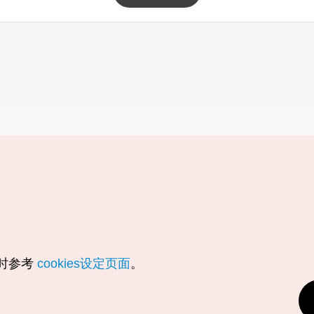
实用信息
服务
韩国旅游发展局手机应用程序
服务条款
1330韩国旅游咨询翻译热线
个人信息保
韩国旅游指南与地图
Cookie 设
数字图书 / 电子书
Cookie的
随时参考
cookies设定页面
。
Odii
定位服务使
个人位置信