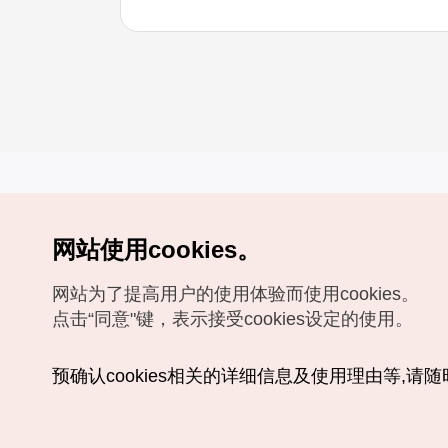
网站使用cookies。
Copyrights (c) 韩国旅游发展局版权所有
网站为了提高用户的使用体验而使用cookies。
如有相关疑问或建议，欢迎来信。
VISITKOREA官方邮箱
chnsim@knto.or.kr
点击“同意"键，表示接受cookies设定的使用。
预确认cookies相关的详细信息及使用理由等,请