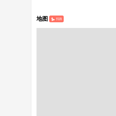
地图
找路