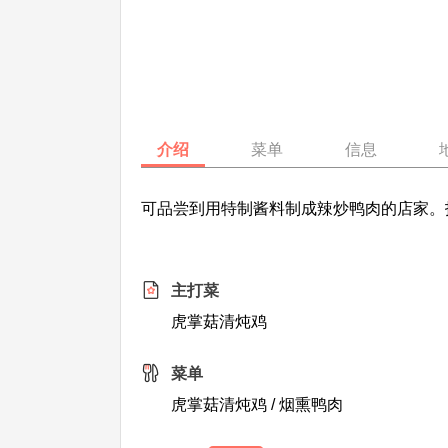
介绍
菜单
信息
可品尝到用特制酱料制成辣炒鸭肉的店家。
主打菜
虎掌菇清炖鸡
菜单
虎掌菇清炖鸡 / 烟熏鸭肉