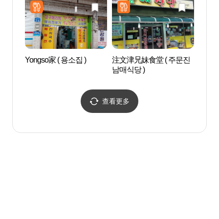
Yongso家 ( 용소집 )
注文津兄妹食堂 ( 주문진
注文
남매식당 )
摄地
진읍 
지 (
查看更多