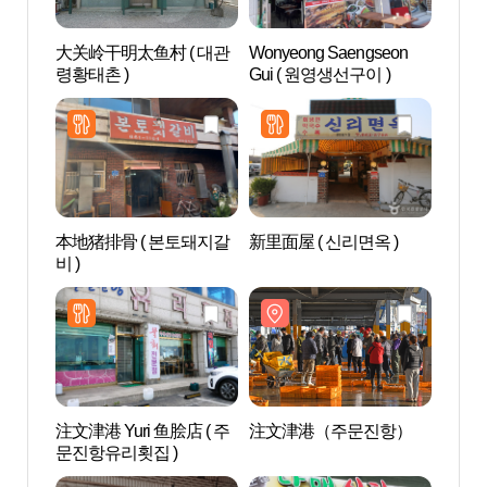
大关岭干明太鱼村 ( 대관
Wonyeong Saengseon
注文
령황태촌 )
Gui ( 원영생선구이 )
本地猪排骨 ( 본토돼지갈
新里面屋 ( 신리면옥 )
牛岩
비 )
바위공
注文津港 Yuri 鱼脍店 ( 주
注文津港（주문진항）
领津海
문진항유리횟집 )