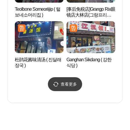
Teolbone Someoriijip ( 털
[事后免税店]Grangp Rix眼
波拉美
보네소머리집 )
镜店大林店(그랑프리안
경원 대림점)
杜鹃花酱味清汤 ( 진달래
Ganghan Sikdang ( 강한
N.Oli
장국 )
식당 )
에스테
查看更多