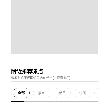
附近推荐景点
查看附近半径50公里內的景点(依距离排序)
全部
景点
餐厅
住宿
购物