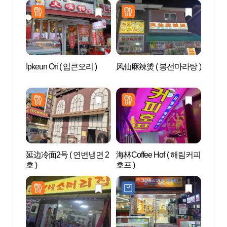
Ipkeun Ori ( 입큰오리 )
风仙麻辣烫 ( 봉선마라탕 )
Netm
마블
延边冷面2号 ( 연변냉면 2
海林Coffee Hof ( 해림커피
D-CU
호 )
호프 )
CEN
터）