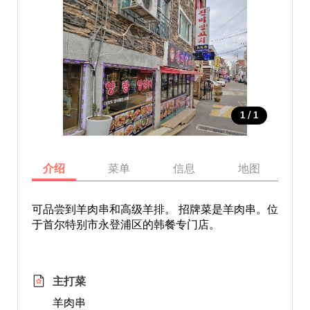
/
1
1
介绍
菜单
信息
地图
可品尝到羊肉串和高级羊排。 招牌菜是羊肉串。位
于首尔特别市永登浦区的韩餐专门店。
主打菜
羊肉串