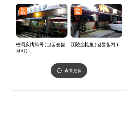
校洞炭烤排骨 ( 교동숯불
江陵金枪鱼 ( 강릉참치 )
江陵
갈비 )
(강릉
查看更多