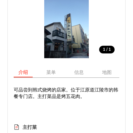
/
1
1
介绍
菜单
信息
地图
可品尝到韩式烧烤的店家。位于江原道江陵市的韩
餐专门店。主打菜品是烤五花肉。
主打菜