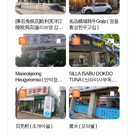
[事后免税店]欧利芙洋江
名品横城韩牛Gojip ( 명품
江陵
陵校洞店(올리브영 강릉
횡성한우고집 )
립미술
교동점)
Maneokjeong
SILLA ISABU DOKDO
江陵
Heugyeomso ( 만억정흑
TUNA ( 신라이사부독도
馆 (
염소 )
참치 )
물관)
贝壳村 ( 조개마을 )
篝火 ( 모닥불 )
江陵