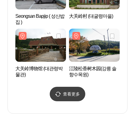
Seongsan Bapjip ( 성산밥
大关岭村 (대굴령마을)
大关岭
집 )
령자연
大关岭博物馆 (대관령박
江陵松香树木园(강릉 솔
江陵
물관)
향수목원)
(강릉
查看更多