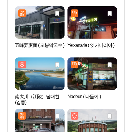
五峰荞麦面 ( 오봉막국수 )
Yetkanaria ( 옛카나리아 )
南大
(강릉)
南大川（江陵）남대천
Nadeuri ( 나들이 )
大关岭
(강릉)
물관)