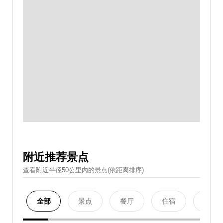
附近推荐景点
查看附近半径50公里內的景点(依距离排序)
全部
景点
餐厅
住宿
购物