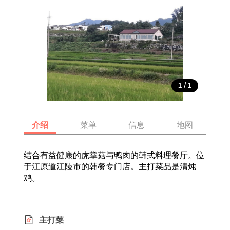
/
1
1
介绍
菜单
信息
地图
结合有益健康的虎掌菇与鸭肉的韩式料理餐厅。位
于江原道江陵市的韩餐专门店。主打菜品是清炖
鸡。
主打菜