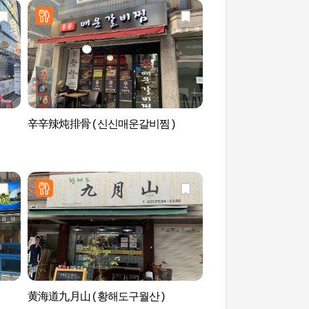
辛辛辣炖排骨 ( 신신매운갈비찜 )
SeaLaLa水上乐园
크）
黄海道九月山 ( 황해도구월산 )
汉江市民公园杨花地