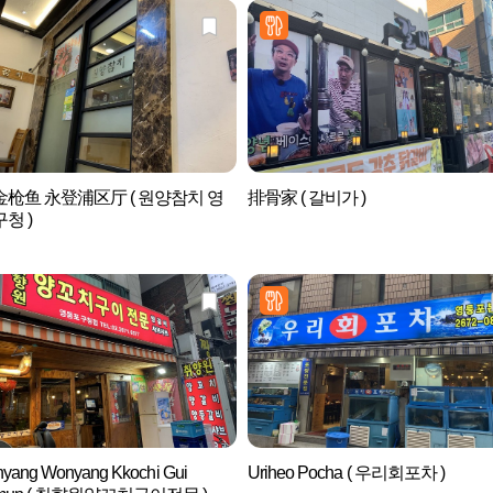
枪鱼 永登浦区厅 ( 원양참치 영
排骨家 ( 갈비가 )
청 )
yang Wonyang Kkochi Gui
Uriheo Pocha ( 우리회포차 )