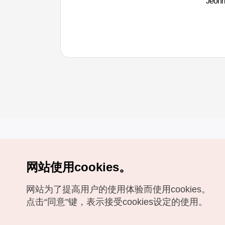
Jeo
网站使用cookies。
Copyrights (c) 韩国旅游发展局版权所有
网站为了提高用户的使用体验而使用cookies。
如有相关疑问或建议，欢迎来信。
VISITKOREA官方邮箱
chnsim@knto.or.kr
点击“同意"键，表示接受cookies设定的使用。