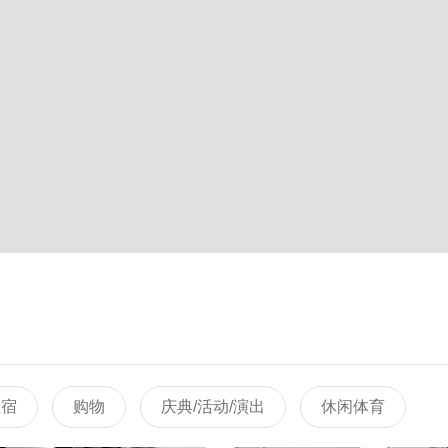
住宿
购物
庆典/活动/演出
休闲体育