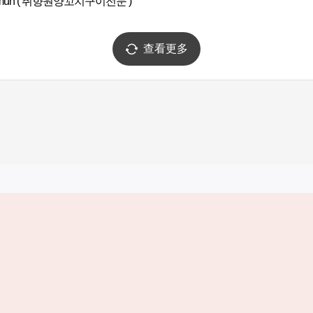
nmun ( 취향원양꼬치구이전문 )
查看更多
实用信息
服务
韩国旅游发展局手机应用程序
服务条款
1330韩国旅游咨询翻译热线
个人信息保
韩国旅游指南与地图
Cookie 设
数字图书 / 电子书
Cookie的