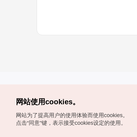
网站使用cookies。
Copyrights (c) 韩国旅游发展局版权所有
网站为了提高用户的使用体验而使用cookies。
如有相关疑问或建议，欢迎来信。
VISITKOREA官方邮箱
chnsim@knto.or.kr
点击“同意"键，表示接受cookies设定的使用。