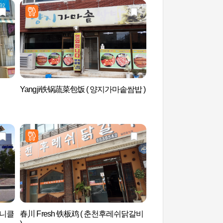
Yangji铁锅蔬菜包饭 ( 양지가마솥쌈밥 )
江陵乡校（강릉향교
유니클
春川 Fresh 铁板鸡 ( 춘천후레쉬닭갈비
草堂豆腐村 (초당두