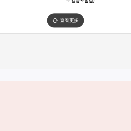
로 강릉포남점)
查看更多
实用信息
服务
韩国旅游发展局手机应用程序
服务条款
1330韩国旅游咨询翻译热线
个人信息保
韩国旅游指南与地图
Cookie 设
数字图书 / 电子书
Cookie的