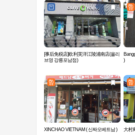
[事后免税店]欧利芙洋江陵浦南店(올리
Bang
브영 강릉포남점)
)
XINCHAO VIETNAM ( 신짜오베트남 )
大村庵