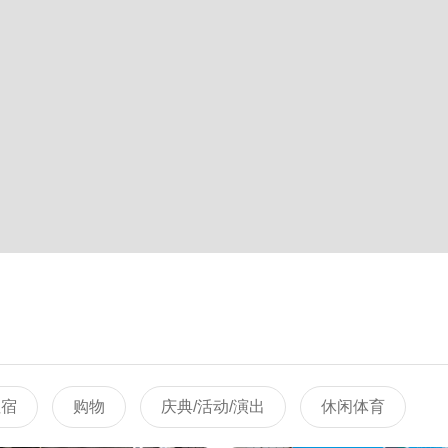
住宿
购物
庆典/活动/演出
休闲体育