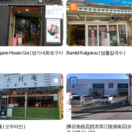
gane Hwaro Gui ( 방가네화로구이
Bamtol Kalguksu ( 밤톨칼국수 )
 ( 오무라안 )
[事后免税店]优衣库江陵浦南店(