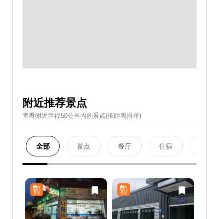
附近推荐景点
查看附近半径50公里內的景点(依距离排序)
全部
景点
餐厅
住宿
购物