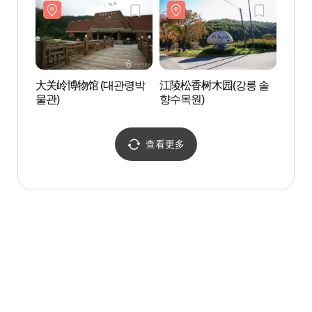
大关岭博物馆 (대관령박
江陵松香树木园(강릉 솔
江陵
물관)
향수목원)
(강릉
查看更多