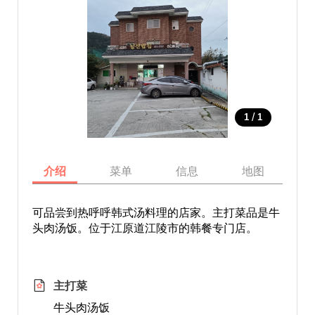
/
1
1
介绍
菜单
信息
地图
可品尝到热呼呼韩式汤料理的店家。主打菜品是牛
头肉汤饭。位于江原道江陵市的韩餐专门店。
主打菜
牛头肉汤饭