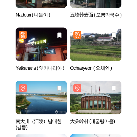
Nadeuri ( 나들이 )
五峰荞麦面 ( 오봉막국수 )
南大
(강릉)
Yetkanaria ( 옛카나리아 )
Ochaeyeon ( 오채연 )
大关岭
물관)
南大川（江陵）남대천
大关岭村 (대굴령마을)
大关岭
(강릉)
령자연