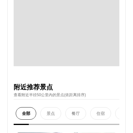
附近推荐景点
查看附近半径50公里內的景点(依距离排序)
全部
景点
餐厅
住宿
购物