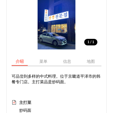
/
1
1
介绍
菜单
信息
地图
可品尝到多样的中式料理。位于京畿道平泽市的韩
餐专门店。主打菜品是炒码面。
主打菜
炒码面