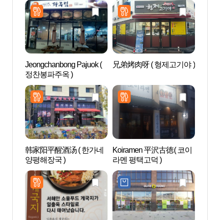
Jeongchanbong Pajuok (
兄弟烤肉呀 ( 형제고기야 )
AZAL
정찬봉파주옥 )
스파)
韩家阳平醒酒汤 ( 한가네
Koiramen 平沢古徳( 코이
Aqu
양평해장국 )
라멘 평택고덕 )
드 안