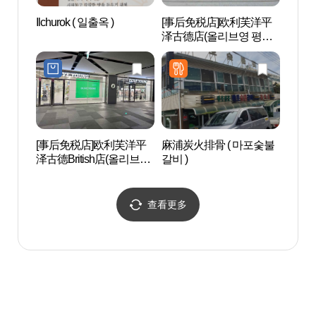
Ilchurok ( 일출옥 )
[事后免税店]欧利芙洋平
Triv
泽古德店(올리브영 평택
고덕점)
[事后免税店]欧利芙洋平
麻浦炭火排骨 ( 마포숯불
水香树
泽古德British店(올리브영
갈비 )
원)
평택고덕브리티시점)
查看更多