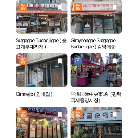
Sutgogae Budaejjigae ( 숯
Gimyeongae Sutgogae
AZAL
고개부대찌개 )
Budaejjigae ( 김영애숯고
스파)
개부대찌개 )
Gimnejip ( 김네집 )
平泽国际中央市场（평택
乌山
국제중앙시장）
드파