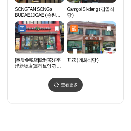
SONGTAN SONG's
Gamgol Sikdang ( 감골식
爱茉莉
BUDAEJJIGAE ( 송탄송
당 )
GAE
쓰부대찌개 )
STOR
[事后免税店]欧利芙洋平
开花 ( 개화식당 )
乌山支
泽新场店(올리브영 평택
인돌역
신장점)
查看更多