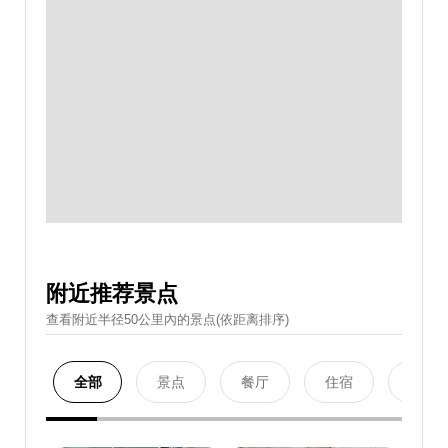
附近推荐景点
查看附近半径50公里內的景点(依距离排序)
全部
景点
餐厅
住宿
购物