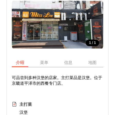
/
1
1
介绍
菜单
信息
地图
可品尝到多种汉堡的店家。主打菜品是汉堡。位于
京畿道平泽市的西餐专门店。
主打菜
汉堡