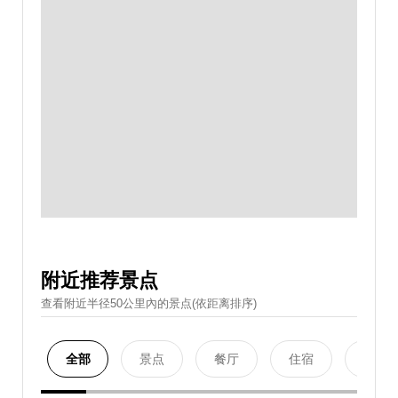
附近推荐景点
查看附近半径50公里內的景点(依距离排序)
全部
景点
餐厅
住宿
购物