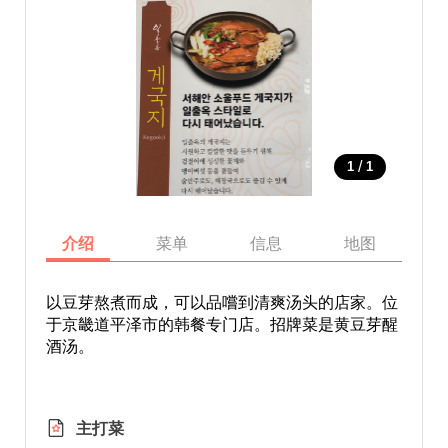
/
1
1
介绍
菜单
信息
地图
以豆芽熬煮而成，可以品嚐到清爽汤头的店家。位
于京畿道平泽市的韩餐专门店。招牌菜是黄豆芽醒
酒汤。
主打菜