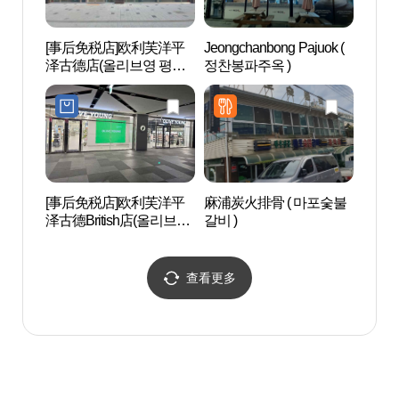
[事后免税店]欧利芙洋平
Jeongchanbong Pajuok (
Triv
泽古德店(올리브영 평택
정찬봉파주옥 )
고덕점)
[事后免税店]欧利芙洋平
麻浦炭火排骨 ( 마포숯불
水香树
泽古德British店(올리브영
갈비 )
원)
평택고덕브리티시점)
查看更多