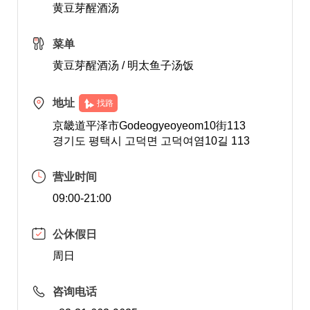
黄豆芽醒酒汤
菜单
黄豆芽醒酒汤 / 明太鱼子汤饭
地址
找路
京畿道平泽市Godeogyeoyeom10街113
경기도 평택시 고덕면 고덕여염10길 113
营业时间
09:00-21:00
公休假日
周日
咨询电话