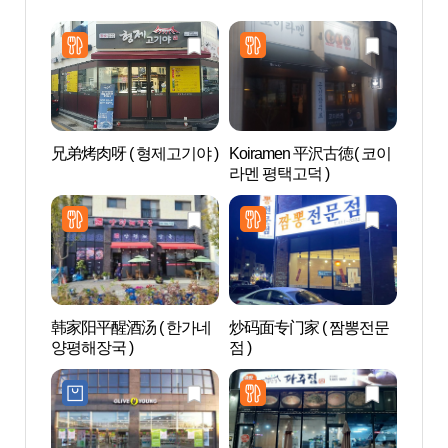
兄弟烤肉呀 ( 형제고기야 )
Koiramen 平沢古徳( 코이
AZAL
라멘 평택고덕 )
스파)
韩家阳平醒酒汤 ( 한가네
炒码面专门家 ( 짬뽕전문
Aqu
양평해장국 )
점 )
드 안