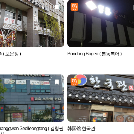
 ( 보문정 )
Bondong Bogeo ( 본동복어 )
hanggwon Seolleongtang ( 김창권
韩国馆 한국관