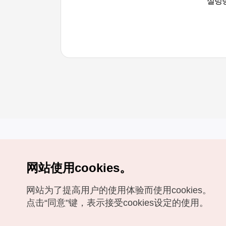
설렁탕
网站使用cookies。
Copyrights (c) 韩国旅游发展局版权所有
网站为了提高用户的使用体验而使用cookies。
如有相关疑问或建议，欢迎来信。
VISITKOREA官方邮箱
chnsim@knto.or.kr
点击“同意"键，表示接受cookies设定的使用。