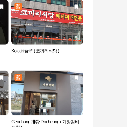
Kokkiri 食堂 ( 코끼리식당 )
芙蓉台(부용대)
Geochang 排骨 Docheong ( 거창갈비
屏山书院[联合国教