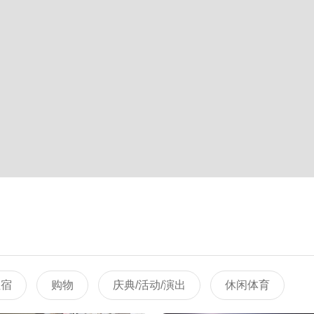
住宿
购物
庆典/活动/演出
休闲体育