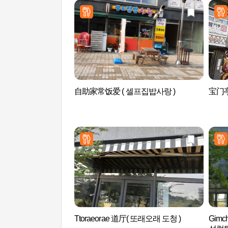
自助家常饭爱 ( 셀프집밥사랑 )
宝门亭
Ttoraeorae 道厅( 또래오래 도청 )
Gimc