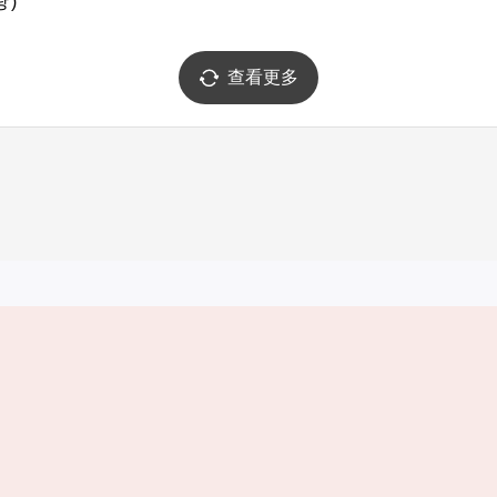
 )
查看更多
实用信息
服务
韩国旅游发展局手机应用程序
服务条款
1330韩国旅游咨询翻译热线
个人信息保
韩国旅游指南与地图
Cookie 设
数字图书 / 电子书
Cookie的