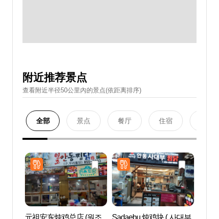
附近推荐景点
查看附近半径50公里內的景点(依距离排序)
全部
景点
餐厅
住宿
购物
元祖安东炖鸡总店 (원조
Sadaebu 炖鸡块 ( 사대부
安东