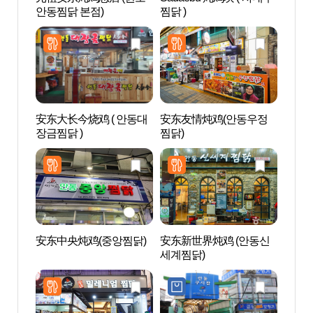
안동찜닭 본점)
찜닭 )
동시
安东大长今烧鸡 ( 안동대
安东友情炖鸡(안동우정
传统文
장금찜닭 )
찜닭)
화콘
安东中央炖鸡(중앙찜닭)
安东新世界炖鸡 (안동신
Gras
세계찜닭)