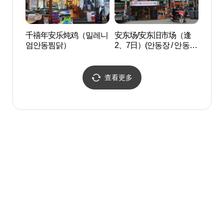
千禧年安乐炖鸡（밀레니
安东场/安东旧市场（逢
安东法
엄안동찜닭）
2、7日）(안동장 / 안동구
동 법
시장(2, 7일))
查看更多