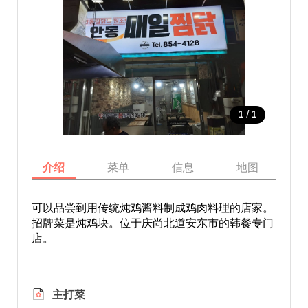
/
1
1
介绍
菜单
信息
地图
可以品尝到用传统炖鸡酱料制成鸡肉料理的店家。
招牌菜是炖鸡块。位于庆尚北道安东市的韩餐专门
店。
主打菜