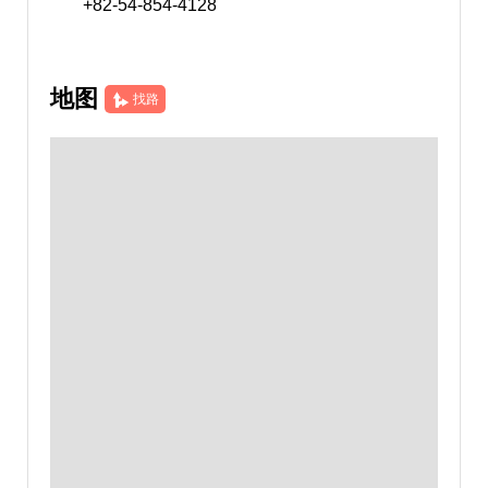
+82-54-854-4128
地图
找路