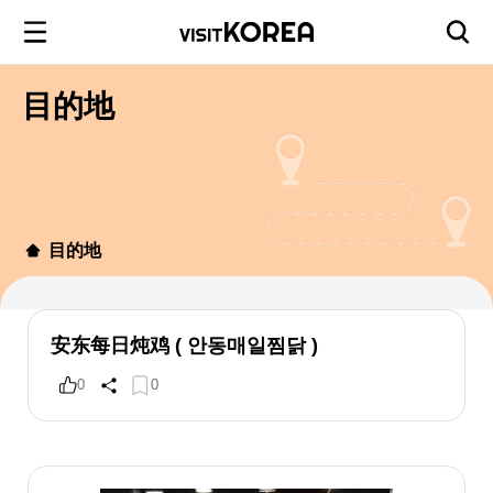
目的地
目的地
安东每日炖鸡 ( 안동매일찜닭 )
0
0