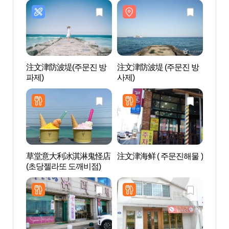
注文津防波堤(주문진 방
注文津防波堤 (주문진 방
注文津
파제)
사제)
사제)
草堂意大利冰淇淋鬼怪店
注文津海鲜 ( 주문진해물 )
领津海
(초당젤라또 도깨비점)