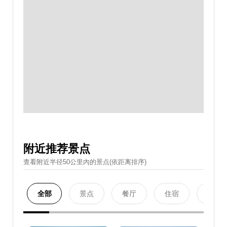
附近推荐景点
查看附近半径50公里內的景点(依距离排序)
全部
景点
餐厅
住宿
购物