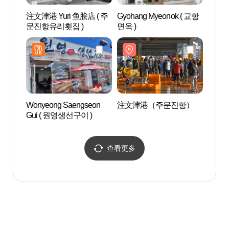
注文津港 Yuri 鱼脍店 ( 주
Gyohang Myeonok ( 교항
牛岩
문진항유리횟집 )
면옥 )
바위공
Wonyeong Saengseon
注文津港（주문진항）
注文
Gui ( 원영생선구이 )
查看更多