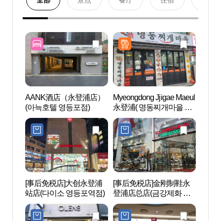
全部
景点
餐厅
住宿
购物
AANK酒店（永登浦店）
Myeongdong Jjigae Maeul
N.Oli
(아늑호텔 영등포점)
永登浦( 명동찌개마을 영
에스테
등포 )
[事后免税店]大创永登浦
[事后免税店]金刚制鞋永
Sea
站店(다이소 영등포역점)
登浦店总店(금강제화 영
라 워
등포본점)