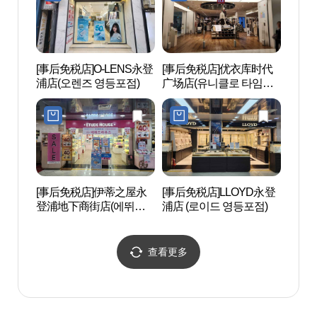
[事后免税店]O-LENS永登
[事后免税店]优衣库时代
KBS 
浦店(오렌즈 영등포점)
广场店(유니클로 타임스
퀘어점)
[事后免税店]伊蒂之屋永
[事后免税店]LLOYD永登
汝矣
登浦地下商街店(에뛰드
浦店 (로이드 영등포점)
하우스 영등포지하상가
점)
查看更多