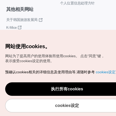
个人位置信息处理方针
其他相关网站
关于韩国旅游发展局
K-Mice
网站使用cookies。
网站为了提高用户的使用体验而使用cookies。
点击“同意"键，
表示接受cookies设定的使用。
Copyrights (c) 韩国旅游发展局版权所有
预确认cookies相关的详细信息及使用理由等,请随时参考
cookies设
如有相关疑问或建议，欢迎来信。
VISITKOREA官方邮箱
chnsim@knto.or.kr
执行所有cookies
cookies设定