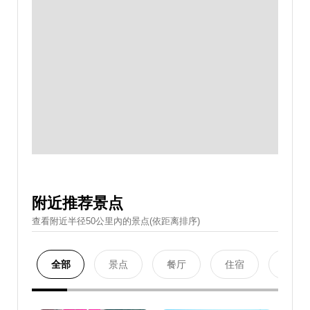
附近推荐景点
查看附近半径50公里內的景点(依距离排序)
全部
景点
餐厅
住宿
购物