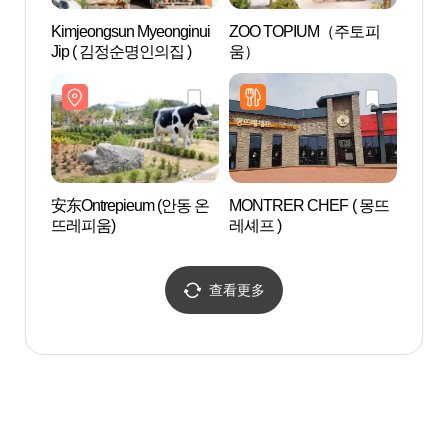
Kimjeongsun Myeonginui
ZOO TOPIUM（주토피
安东民
Jip ( 김정순명인의집 )
움）
동민속
安东Ontrepieum (안동 온
MONTRER CHEF ( 몽뜨
法兴
뜨레피움)
레셰프 )
宗宅 
동파
查看更多