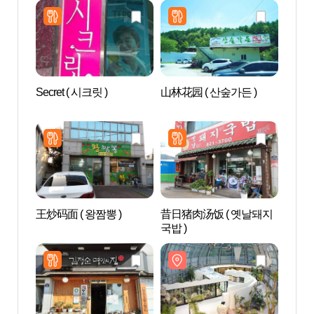
Secret ( 시크릿 )
山林花园 ( 산숲가든 )
ZOO
움）
王炒码面 ( 왕짬뽕 )
昔日猪肉汤饭 ( 옛날돼지
儒教园
국밥 )