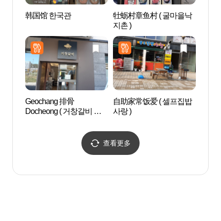
韩国馆 한국관
牡蛎村章鱼村 ( 굴마을낙
屏山
지촌 )
组织世
서원[
유산]
Geochang 排骨
自助家常饭爱 ( 셀프집밥
醴泉
Docheong ( 거창갈비 도
사랑 )
당실
청 )
查看更多