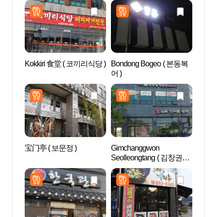
Kokkiri 食堂 ( 코끼리식당 )
Bondong Bogeo ( 본동복
芙蓉台
어 )
宝门亭 ( 보문정 )
Gimchanggwon
安东
Seolleongtang ( 김창권설
文组织
렁탕 )
동 하
계문화