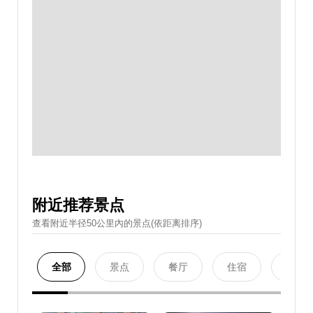
附近推荐景点
查看附近半径50公里內的景点(依距离排序)
全部
景点
餐厅
住宿
购物