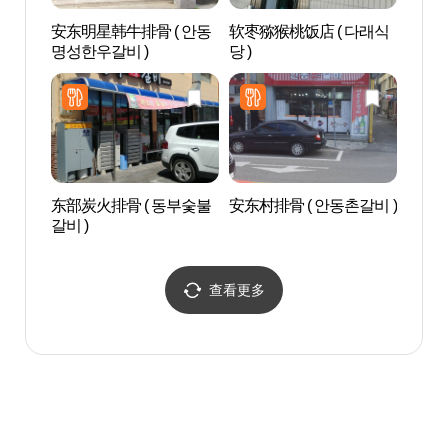
安东明星韩牛排骨 ( 안동
软枣猕猴桃饭店 ( 다래식
Gras
명성한우갈비 )
당 )
东部炭火排骨 ( 동부숯불
安东村排骨 ( 안동촌갈비 )
安东法
갈비 )
동 법
查看更多