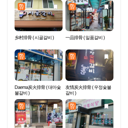
乡村排骨 ( 시골갈비 )
一品排骨 ( 일품갈비 )
安东
层砖塔
지주와
Daema炭火排骨 ( 대마숯
友情炭火排骨 ( 우정숯불
安东
불갈비 )
갈비 )
동시