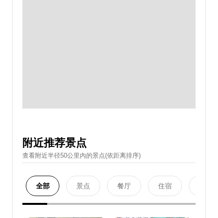
附近推荐景点
查看附近半径50公里內的景点(依距离排序)
全部
景点
餐厅
住宿
购物