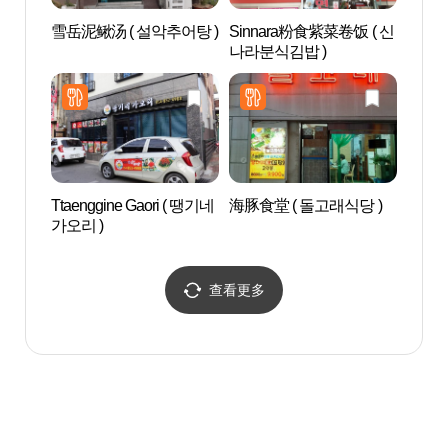
雪岳泥鳅汤 ( 설악추어탕 )
Sinnara粉食紫菜卷饭 ( 신
新世洞
나라분식김밥 )
화마을
Ttaenggine Gaori ( 땡기네
海豚食堂 ( 돌고래식당 )
安东临
가오리 )
查看更多