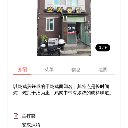
/
1
9
介绍
菜单
信息
地图
以炖鸡烹饪成的干炖鸡而闻名，其特点是长时间
炖，炖到干汤为止，鸡肉中带有浓浓的调料味道。
主打菜
安东炖鸡