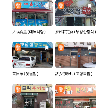
大福食堂 ( 대복식당 )
府昶韩定食 ( 부창한정식 )
安东
동시
昔日家 ( 옛날집 )
故乡凉粉店 ( 고향묵집 )
Gras