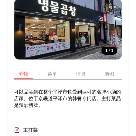
/
1
1
介绍
菜单
信息
地图
可以品尝到在整个平泽市也受到认可的名牌小肠的
店家。位于京畿道平泽市的韩餐专门店。主打菜品
是辣炒猪肠。
主打菜