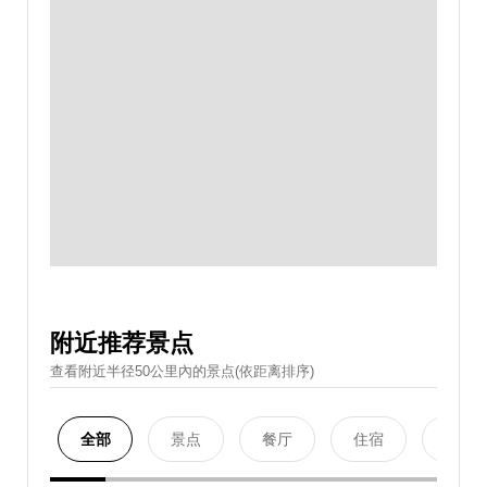
附近推荐景点
查看附近半径50公里內的景点(依距离排序)
全部
景点
餐厅
住宿
购物