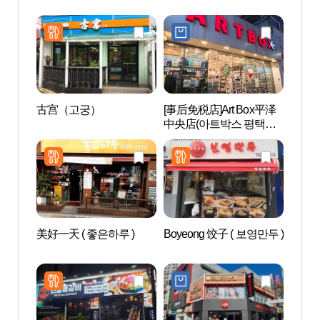
古宫（고궁）
[事后免税店]Art Box平泽
Aqu
中央店(아트박스 평택중
드 안
앙점)
美好一天 ( 좋은하루 )
Boyeong 饺子 ( 보영만두 )
松炭观
특구)