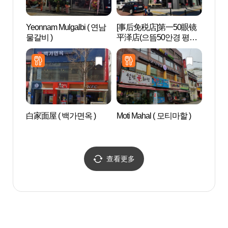
Yeonnam Mulgalbi ( 연남
[事后免税店]第一50眼镜
安城博
물갈비 )
平泽店(으뜸50안경 평택
물관)
점)
白家面屋 ( 백가면옥 )
Moti Mahal ( 모티마할 )
乌山
드파
查看更多