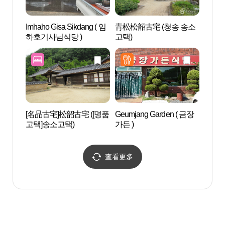
Imhaho Gisa Sikdang ( 임
青松松韶古宅 (청송 송소
ZOO
하호기사님식당 )
고택)
움）
[名品古宅]松韶古宅 ([명품
Geumjang Garden ( 금장
儒教园
고택]송소고택)
가든 )
查看更多