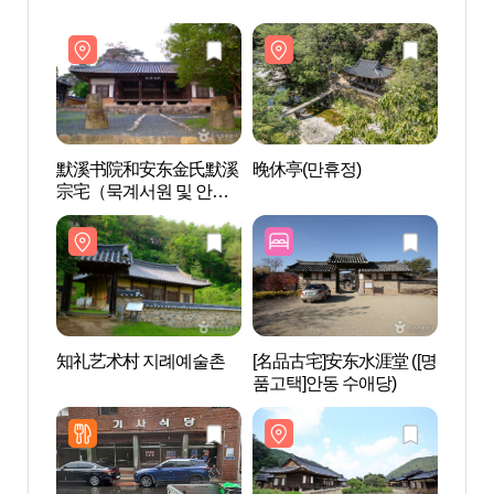
默溪书院和安东金氏默溪
晚休亭(만휴정)
默溪
宗宅（묵계서원 및 안동
宗宅（
김씨 묵계종택）
김씨 
知礼艺术村 지례예술촌
[名品古宅]安东水涯堂 ([명
知礼
품고택]안동 수애당)