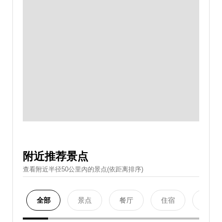
附近推荐景点
查看附近半径50公里內的景点(依距离排序)
全部
景点
餐厅
住宿
购物