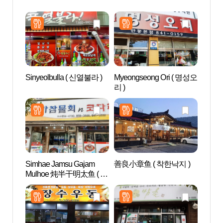
Sinyeolbulla ( 신열불라 )
Myeongseong Ori ( 명성오
安东
리 )
馆 (
물관)
Simhae Jamsu Gajam
善良小章鱼 ( 착한낙지 )
安东
Mulhoe 炖半干明太鱼 ( 심
层砖塔
해잠수가잠물회코다리찜
지주와
)