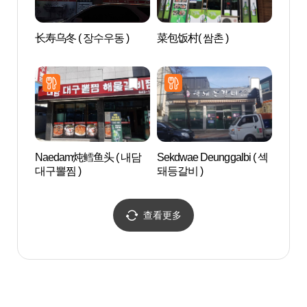
长寿乌冬 ( 장수우동 )
菜包饭村( 쌈촌 )
传统文
화콘
Naedam炖鳕鱼头 ( 내담
Sekdwae Deunggalbi ( 섹
安东临
대구뽈찜 )
돼등갈비 )
查看更多