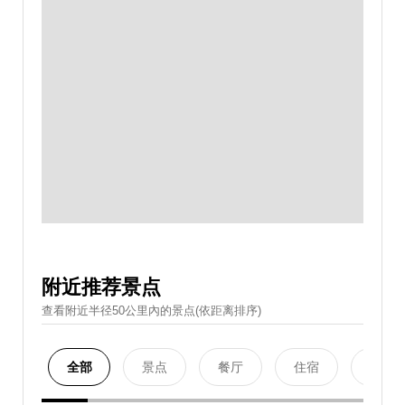
附近推荐景点
查看附近半径50公里內的景点(依距离排序)
全部
景点
餐厅
住宿
购物