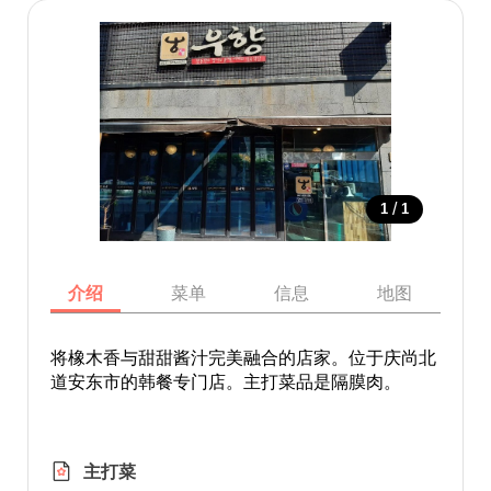
/
1
1
介绍
菜单
信息
地图
将橡木香与甜甜酱汁完美融合的店家。位于庆尚北
道安东市的韩餐专门店。主打菜品是隔膜肉。
主打菜