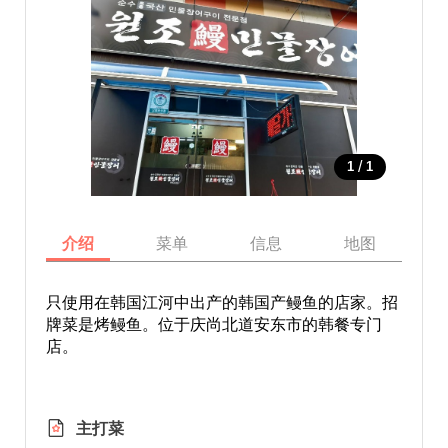
/
1
1
介绍
菜单
信息
地图
只使用在韩国江河中出产的韩国产鳗鱼的店家。招
牌菜是烤鳗鱼。位于庆尚北道安东市的韩餐专门
店。
主打菜