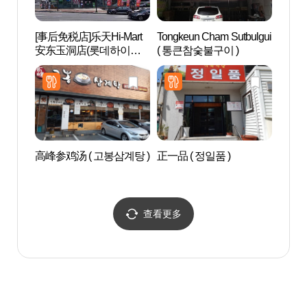
[事后免税店]乐天Hi-Mart
Tongkeun Cham Sutbulgui
传统文
安东玉洞店(롯데하이마
( 통큰참숯불구이 )
화콘
트 안동옥동점)
高峰参鸡汤 ( 고봉삼계탕 )
正一品 ( 정일품 )
安东临
查看更多