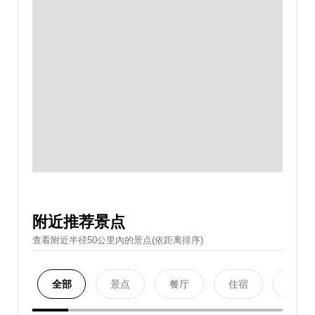
附近推荐景点
查看附近半径50公里內的景点(依距离排序)
全部
景点
餐厅
住宿
购物