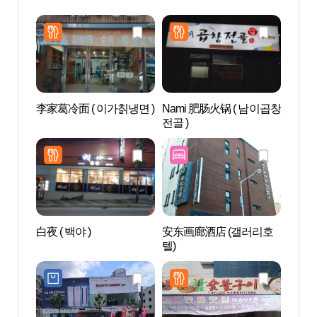
李家葛冷面 ( 이가칡냉면 )
Nami 肥肠火锅 ( 남이곱창
安东
전골 )
馆 (
물관)
白夜 ( 백야 )
安东画廊酒店 (갤러리호
安东
텔)
层砖塔
지주와