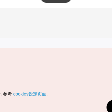
实用信息
服务
韩国旅游发展局手机应用程序
服务条款
1330韩国旅游咨询翻译热线
个人信息保
韩国旅游指南与地图
Cookie 设
数字图书 / 电子书
Cookie的
随时参考
cookies设定页面
。
Odii
定位服务使
个人位置信