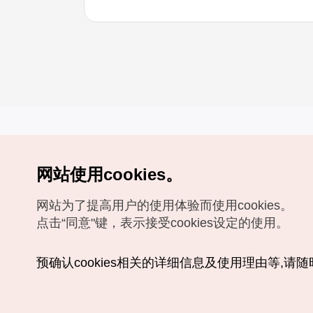
网站使用cookies。
Copyrights (c) 韩国旅游发展局版权所有
网站为了提高用户的使用体验而使用cookies。
如有相关疑问或建议，欢迎来信。
VISITKOREA官方邮箱
chnsim@knto.or.kr
点击“同意"键，表示接受cookies设定的使用。
预确认cookies相关的详细信息及使用理由等,请