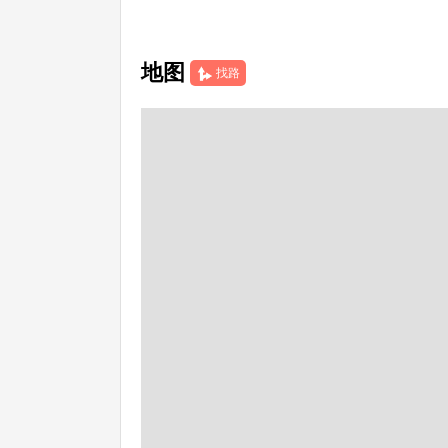
地图
找路