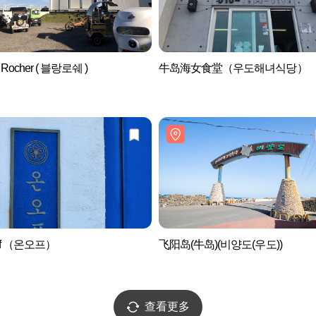
c Rocher ( 블랑로쉐 )
牛岛海女食堂（우도해녀식당）
Off （온오프）
飞阳岛(牛岛)(비양도(우도))
查看更多