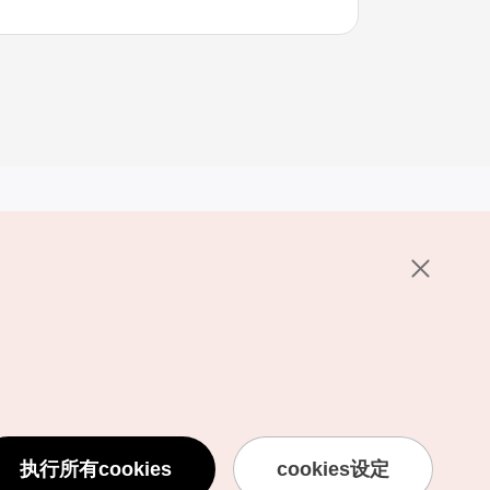
其他相关网站
关于韩国旅游发展局
K-Mice
护政策
置
说明
用条款
执行所有cookies
cookies设定
息处理方针