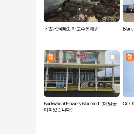
下古水洞海边 하고수동해변
Blan
Buckwheat Flowers Bloomed（메밀꽃
On 
이피었습니다）