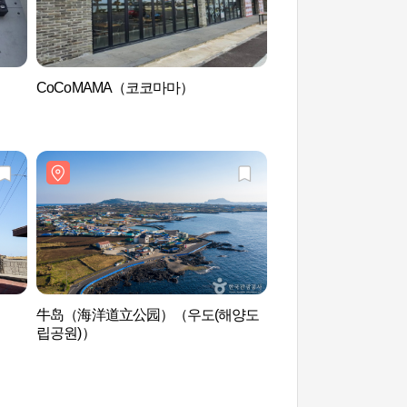
CoCoMAMA（코코마마）
下古水洞海边 하고
牛岛（海洋道立公园）（우도(해양도
汉德瓦萨（Hundert
립공원)）
데르트바서파크）