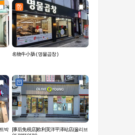
名物牛小肠 ( 명물곱창 )
Aquafield安城（
아트박
[事后免税店]欧利芙洋平泽站店(올리브
安城博物馆 (안성맞