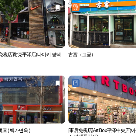
免税店]耐克平泽店(나이키 평택
古宫（고궁）
屋 ( 백가면옥 )
[事后免税店]Art Box平泽中央店(