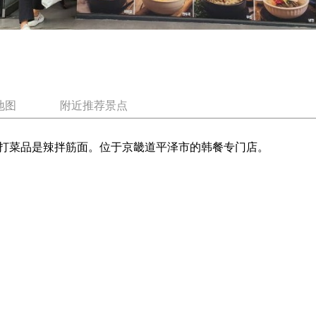
地图
附近推荐景点
打菜品是辣拌筋面。位于京畿道平泽市的韩餐专门店。