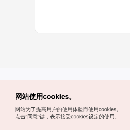
网站使用cookies。
Copyrights (c) 韩国旅游发展局版权所有
网站为了提高用户的使用体验而使用cookies。
如有相关疑问或建议，欢迎来信。
VISITKOREA官方邮箱
chnsim@knto.or.kr
点击“同意"键，表示接受cookies设定的使用。