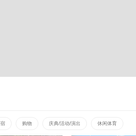
住宿
购物
庆典/活动/演出
休闲体育