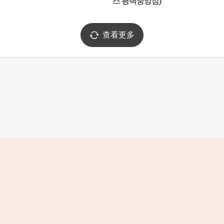
스 평택중앙점)
查看更多
实用信息
服务
韩国旅游发展局手机应用程序
服务条款
1330韩国旅游咨询翻译热线
个人信息保
韩国旅游指南与地图
Cookie 设
数字图书 / 电子书
Cookie的