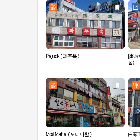
Pajuok ( 파주옥 )
[事后
점)
Moti Mahal ( 모티마할 )
白家面