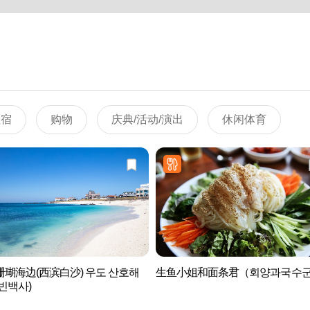
住宿
购物
庆典/活动/演出
休闲体育
瑚海边(西滨白沙) 우도 산호해
生鱼小姐和面条君（회양과국수
빈백사)