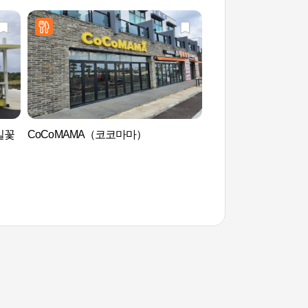
메밀꽃
CoCoMAMA（코코마마）
黑沙海边(검멀레해변