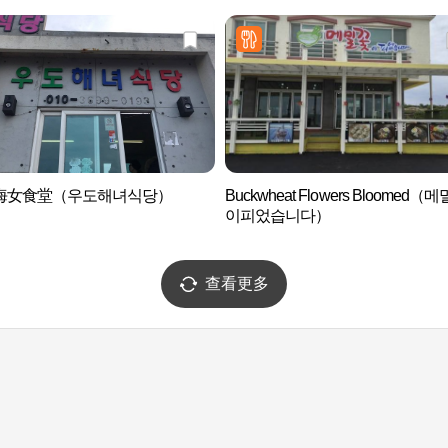
海女食堂（우도해녀식당）
Buckwheat Flowers Bloomed（
이피었습니다）
查看更多