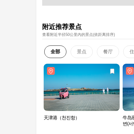
附近推荐景点
查看附近半径50公里內的景点(依距离排序)
全部
景点
餐厅
天津港（천진항）
牛岛珊
변(서