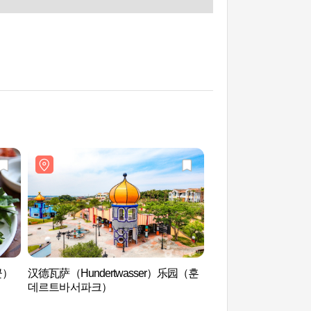
군）
汉德瓦萨（Hundertwasser）乐园（훈
天津港（천진항）
데르트바서파크）