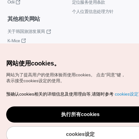
Odii
定位服务使用条款
个人位置信息处理方针
其他相关网站
关于韩国旅游发展局
K-Mice
网站使用cookies。
网站为了提高用户的使用体验而使用cookies。
点击“同意"键，
表示接受cookies设定的使用。
Copyrights (c) 韩国旅游发展局版权所有
预确认cookies相关的详细信息及使用理由等,请随时参考
cookies设
如有相关疑问或建议，欢迎来信。
VISITKOREA官方邮箱
chnsim@knto.or.kr
执行所有cookies
cookies设定