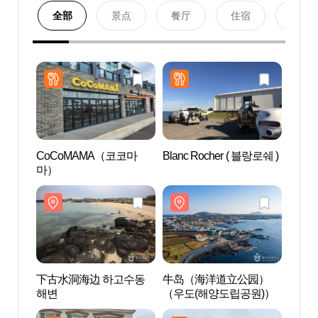
全部
景点
餐厅
住宿
购物
CoCoMAMA（코코마
Blanc Rocher ( 블랑로쉐 )
下古
마）
해변
下古水洞海边 하고수동
牛岛（海洋道立公园）
牛岛珊
해변
（우도(해양도립공원)）
우도 