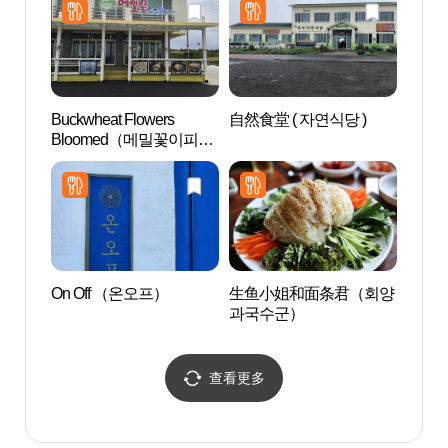
Buckwheat Flowers
自然食堂 ( 자연식당 )
汉德
Bloomed（메밀꽃이피었
（Hun
습니다）
（훈
On Off （온오프）
生鱼小姐和面条君（회양
黑沙海
과국수군）
查看更多