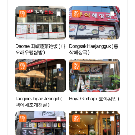
Daorae 田螺蔬菜饱饭 ( 다
Dongsak Haejangguk ( 동
Aqu
오래우렁쌈밥 )
삭해장국 )
드 안
Taegine Jogae Jeongol (
Hoya Gimbap ( 호야김밥 )
松炭观
택이네조개전골 )
특구)