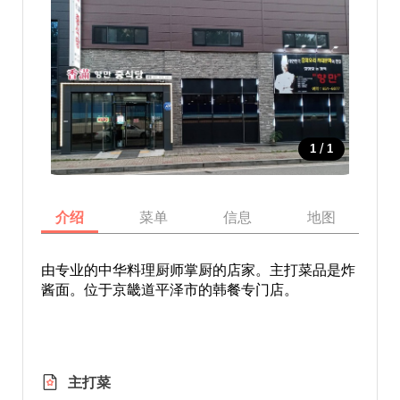
/
1
1
介绍
菜单
信息
地图
由专业的中华料理厨师掌厨的店家。主打菜品是炸
酱面。位于京畿道平泽市的韩餐专门店。
主打菜