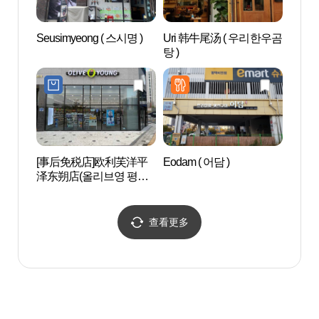
Seusimyeong ( 스시명 )
Uri 韩牛尾汤 ( 우리한우곰
安城博
탕 )
물관)
[事后免税店]欧利芙洋平
Eodam ( 어담 )
乌山
泽东朔店(올리브영 평택
드파
동삭점)
查看更多