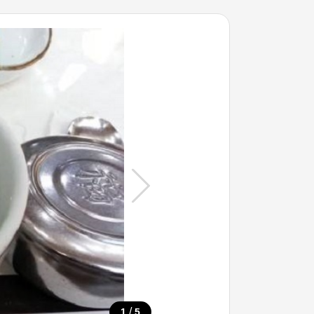
/
1
5