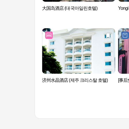
大国岛酒店 (대국아일린호텔)
Yong
济州水晶酒店 (제주 크리스탈 호텔)
[事后