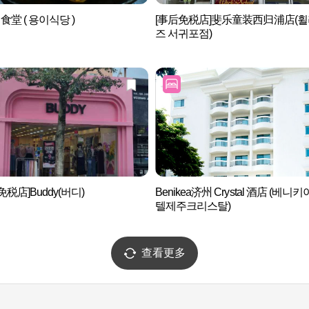
i 食堂 ( 용이식당 )
[事后免税店]斐乐童装西归浦店(
즈 서귀포점)
免税店]Buddy(버디)
Benikea济州 Crystal 酒店 (베니
텔제주크리스탈)
查看更多