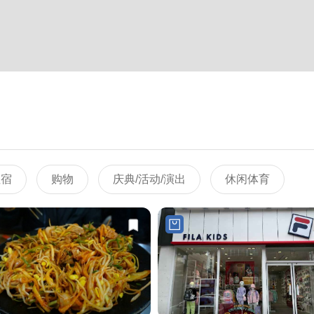
住宿
购物
庆典/活动/演出
休闲体育