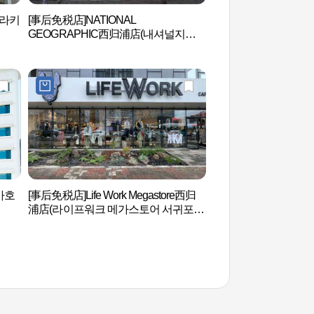
휠라키
[事后免税店]NATIONAL
仙临桥（선임교）
GEOGRAPHIC西归浦店(내셔널지오
그래픽 서귀포점)
키아호
[事后免税店]Life Work Megastore西归
西归浦潜水艇（서귀
浦店(라이프워크 메가스토어 서귀포
점)