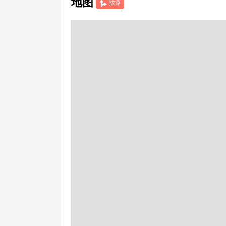
地图
找路