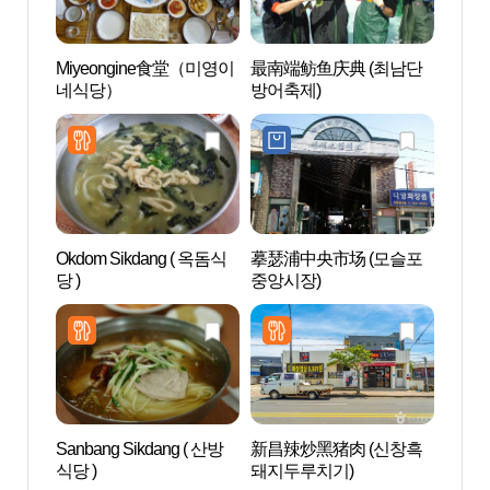
Miyeongine食堂（미영이
最南端鲂鱼庆典 (최남단
Altt
네식당）
방어축제)
机库 
본군 
Okdom Sikdang ( 옥돔식
摹瑟浦中央市场 (모슬포
松岳
당 )
중앙시장)
Sanbang Sikdang ( 산방
新昌辣炒黑猪肉 (신창흑
济州
식당 )
돼지두루치기)
주산