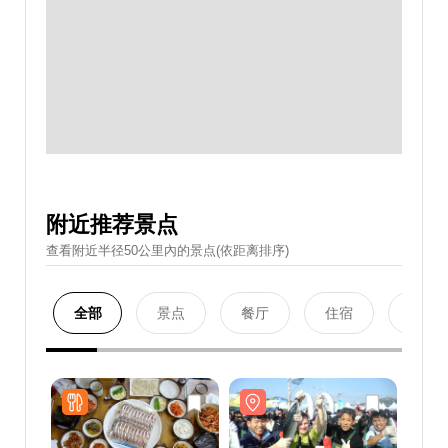
附近推荐景点
查看附近半径50公里內的景点(依距离排序)
全部
景点
餐厅
住宿
购物