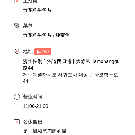
主打菜
青花鱼生鱼片
菜单
青花鱼生鱼片 / 炖带鱼
地址
找路
济州特别自治道西归浦市大静邑Hamohanggu
路44
제주특별자치도 서귀포시 대정읍 하모항구로
44
营业时间
11:00-21:00
公休假日
第二周和第四周的周二