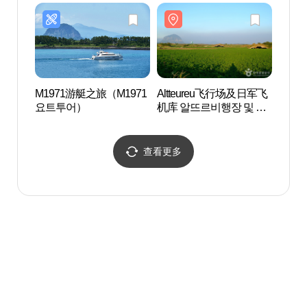
M1971游艇之旅（M1971
Altteureu飞行场及日军飞
加波岛
요트투어）
机库 알뜨르비행장 및 일
본군 비행기 격납고
查看更多