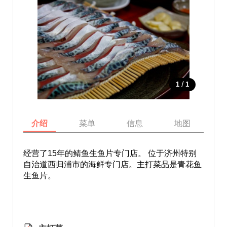
/
1
1
介绍
菜单
信息
地图
经营了15年的鲭鱼生鱼片专门店。 位于济州特别
自治道西归浦市的海鲜专门店。主打菜品是青花鱼
生鱼片。