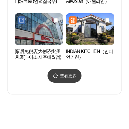
山坡面屋 (언덕집국수)
Aewolian（애월리안）
郭支
海边)
과물해
[事后免税店]大创济州涯
INDIAN KITCHEN（인디
Doch
月店(다이소 제주애월점)
언키친）
장)
查看更多