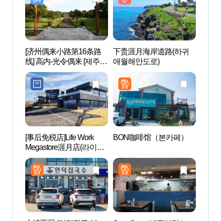
[济州偶来小路第16条路
下贵涯月海岸道路(하귀
下贵
线] 高内-光令偶来 [제주올
애월해안도로)
애월해
레 16코스] 고내-광령 올레
[事后免税店]Life Work
BON咖啡馆（본카페）
HAN
Megastore涯月店(라이프
담해안
워크 메가스토어 애월점)