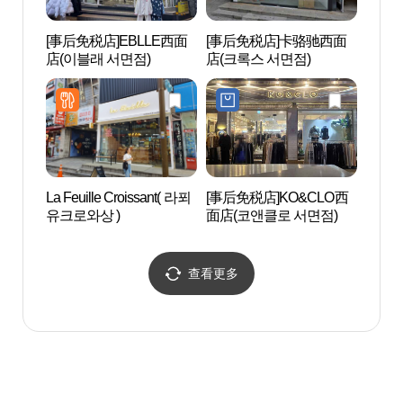
[事后免税店]EBLLE西面
[事后免税店]卡骆驰西面
南釜山
店(이블래 서면점)
店(크록스 서면점)
La Feuille Croissant( 라푀
[事后免税店]KO&CLO西
釜山
유크로와상 )
面店(코앤클로 서면점)
회관
查看更多