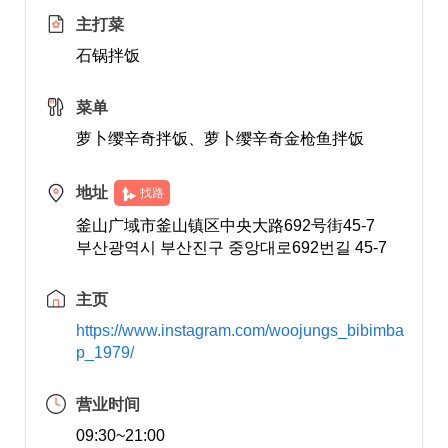
主打菜
石锅拌饭
菜单
萝卜缨辛奇拌饭、萝卜缨辛奇金枪鱼拌饭
地址
找路
釜山广域市釜山镇区中央大路692号街45-7
부산광역시 부산진구 중앙대로692번길 45-7
主页
https://www.instagram.com/woojungs_bibimba
p_1979/
营业时间
09:30~21:00