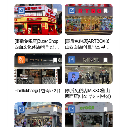
[事后免税店]Butter Shop
[事后免税店]ARTBOX釜
田浦
西面文化路店(버터샵 서
山西面店(아트박스 부산
리）
면문화로점)
서면점)
Hanttukbaegi ( 한뚝배기 )
[事后免税店]MIXXO釜山
田浦
西面店(미쏘 부산서면점)
길）