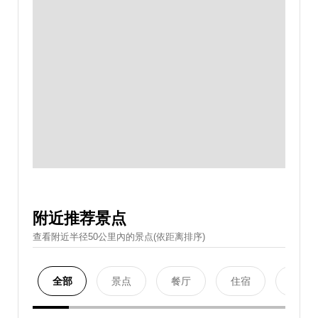
附近推荐景点
查看附近半径50公里內的景点(依距离排序)
全部
景点
餐厅
住宿
购物