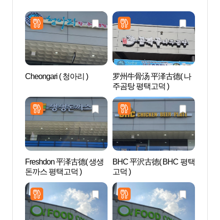
Cheongari ( 청아리 )
罗州牛骨汤 平泽古德( 나
AZAL
주곰탕 평택고덕 )
스파)
Freshdon 平泽古德( 생생
BHC 平沢古徳( BHC 평택
Aqu
돈까스 평택고덕 )
고덕 )
드 안