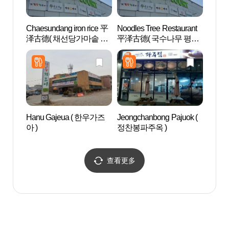
Chaesundang iron rice 平
Noodles Tree Restaurant
Triv
泽古德( 채선당가마솥 평
平泽古德( 국수나무 평택
택고덕 )
고덕 )
Hanu Gajeua ( 한우가즈
Jeongchanbong Pajuok (
水香树
아 )
정찬봉파주옥 )
원)
查看更多