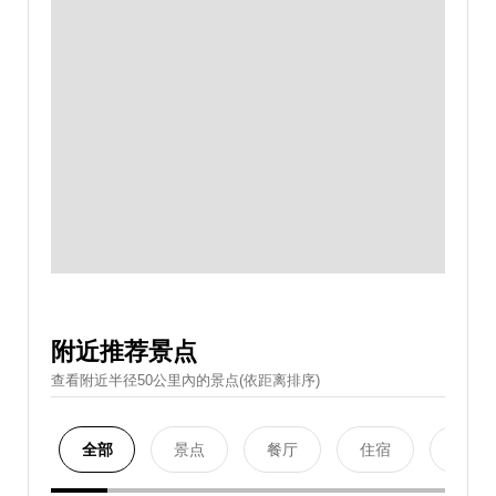
附近推荐景点
查看附近半径50公里內的景点(依距离排序)
全部
景点
餐厅
住宿
购物