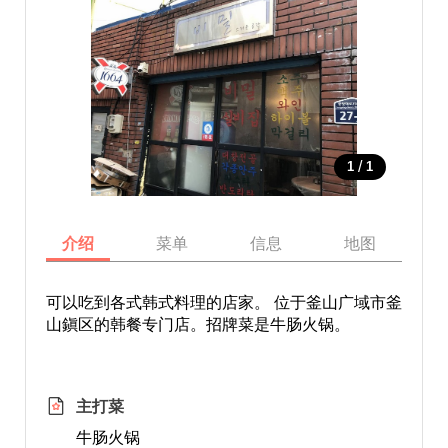
/
1
1
介绍
菜单
信息
地图
可以吃到各式韩式料理的店家。 位于釜山广域市釜
山鎭区的韩餐专门店。招牌菜是牛肠火锅。
主打菜
牛肠火锅