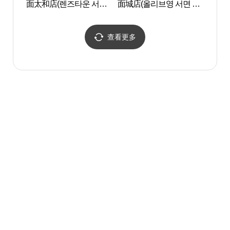
面太和店(렌즈타운 서면
面城店(올리브영 서면 타
회관
태화점)
운)
查看更多