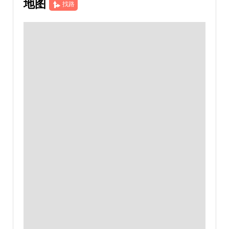
地图
找路