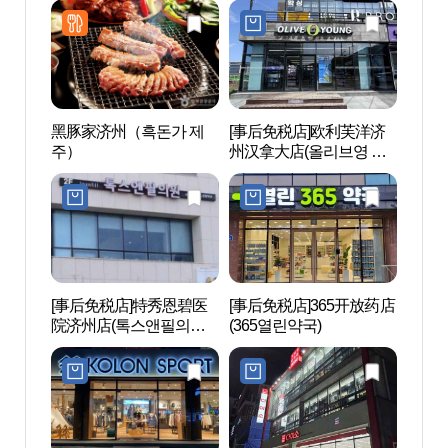
黑豚家济州（흑돈가 제
[事后免税店]欧利芙洋济
Nex
주）
州汉拿大店(올리브영 제
슨컴
주한라대점)
[事后免税店]特秀恩碧医
[事后免税店]365开放药店
济州G
院济州店(톡스앤필의원
(365열린약국)
场（
제주점)
제주 