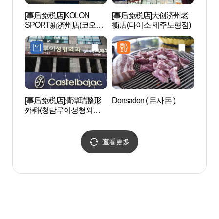
[事后免税店]KOLON
[事后免税店]大创济州老
汉拿
SPORT新济州店(코오롱
衡店(다이소 제주노형점)
원）
스포츠 신제주점)
[事后免税店]清潭瑞整形
Donsadon ( 돈사돈 )
济州S
外科(청담루이성형외과
术中心
의원)
(구,
查看更多