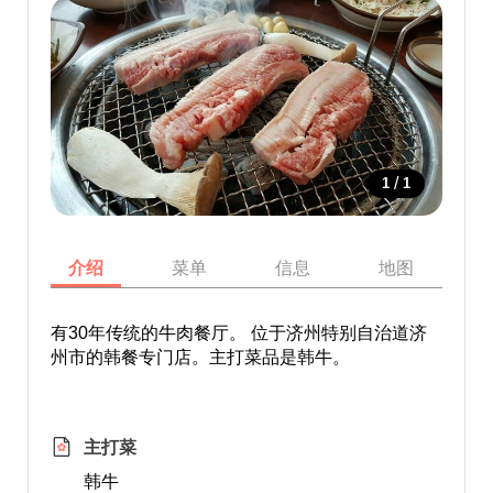
/
1
1
介绍
菜单
信息
地图
有30年传统的牛肉餐厅。 位于济州特别自治道济
州市的韩餐专门店。主打菜品是韩牛。
主打菜
韩牛