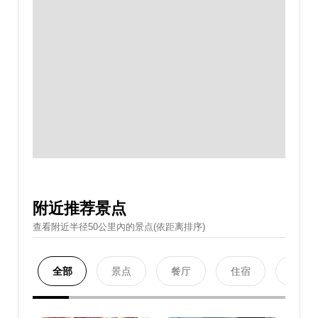
附近推荐景点
查看附近半径50公里內的景点(依距离排序)
全部
景点
餐厅
住宿
购物