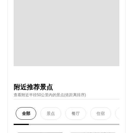
附近推荐景点
查看附近半径50公里內的景点(依距离排序)
全部
景点
餐厅
住宿
购物