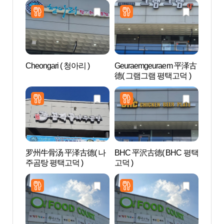
Cheongari ( 청아리 )
Geuraemgeuraem 平泽古
AZAL
德( 그램그램 평택고덕 )
스파)
罗州牛骨汤 平泽古德( 나
BHC 平沢古徳( BHC 평택
Aqu
주곰탕 평택고덕 )
고덕 )
드 안