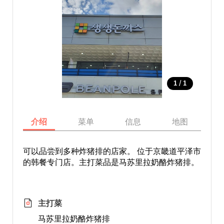
/
1
1
介绍
菜单
信息
地图
可以品尝到多种炸猪排的店家。 位于京畿道平泽市
的韩餐专门店。主打菜品是马苏里拉奶酪炸猪排。
主打菜
马苏里拉奶酪炸猪排