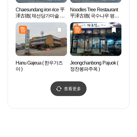
Chaesundang iron rice 平
Noodles Tree Restaurant
Triv
泽古德( 채선당가마솥 평
平泽古德( 국수나무 평택
택고덕 )
고덕 )
Hanu Gajeua ( 한우가즈
Jeongchanbong Pajuok (
水香树
아 )
정찬봉파주옥 )
원)
查看更多