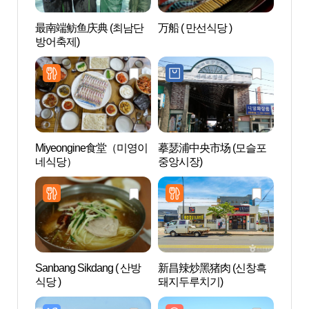
最南端鲂鱼庆典 (최남단
万船 ( 만선식당 )
Altt
방어축제)
机库 
본군 
Miyeongine食堂（미영이
摹瑟浦中央市场 (모슬포
大静乡
네식당）
중앙시장)
Sanbang Sikdang ( 산방
新昌辣炒黑猪肉 (신창흑
济州
식당 )
돼지두루치기)
주산