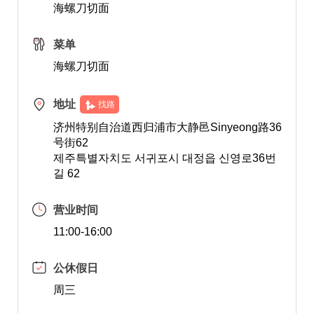
海螺刀切面
菜单
海螺刀切面
地址
找路
济州特别自治道西归浦市大静邑Sinyeong路36
号街62
제주특별자치도 서귀포시 대정읍 신영로36번
길 62
营业时间
11:00-16:00
公休假日
周三