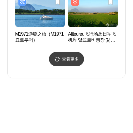
M1971游艇之旅（M1971
Altteureu飞行场及日军飞
加波岛
요트투어）
机库 알뜨르비행장 및 일
본군 비행기 격납고
查看更多