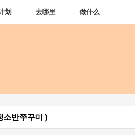
计划
去哪里
做什么
 ( 정소반쭈꾸미 )