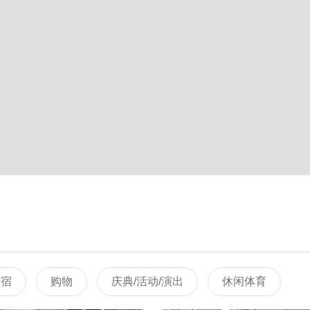
住宿
购物
庆典/活动/演出
休闲体育