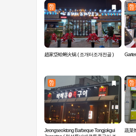
趙家垈蛤蜊火锅 ( 조개터조개전골 )
Gart
Jeongseoktong Barbeque Tongjokgui
蔬菜饱