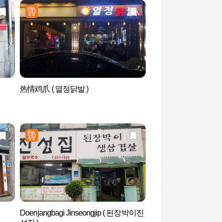
热情鸡爪 ( 열정닭발 )
Aquafield安城（
Doenjangbagi Jinseongjip ( 된장박이진
安城博物馆 (안성맞