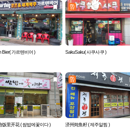
en Bier( 가르텐비어 )
SakuSaku( 사쿠사쿠 )
饭里开花 ( 쌈밥에꽃이다 )
济州炖鱼籽 ( 제주알찜 )