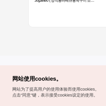
Jogaeteo ( 정석통바베큐통족구이 조개
터 )
网站使用cookies。
Copyrights (c) 韩国旅游发展局版权所有
网站为了提高用户的使用体验而使用cookies。
如有相关疑问或建议，欢迎来信。
VISITKOREA官方邮箱
chnsim@knto.or.kr
点击“同意"键，表示接受cookies设定的使用。