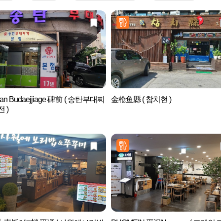
tan Budaejjiage 碑前 ( 송탄부대찌
金枪鱼縣 ( 참치현 )
 )