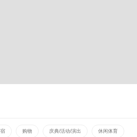
住宿
购物
庆典/活动/演出
休闲体育