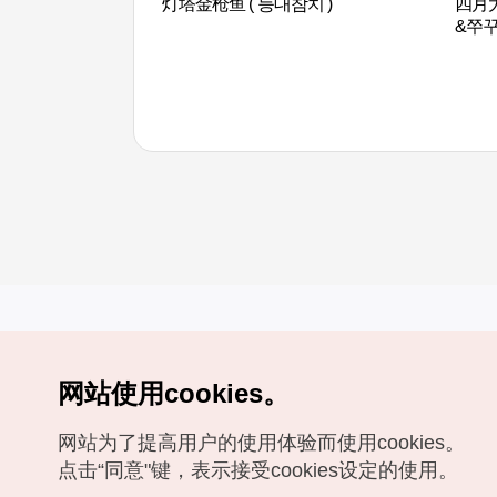
灯塔金枪鱼 ( 등대참치 )
四月大
&쭈꾸
网站使用cookies。
Copyrights (c) 韩国旅游发展局版权所有
网站为了提高用户的使用体验而使用cookies。
如有相关疑问或建议，欢迎来信。
VISITKOREA官方邮箱
chnsim@knto.or.kr
点击“同意"键，表示接受cookies设定的使用。