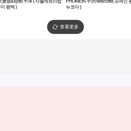
麦饭&短蛸 平泽 ( 사월에보리밥
PHOMEIN 平沢Newcore( 포메인
미 평택 )
뉴코아 )
查看更多
实用信息
服务
韩国旅游发展局手机应用程序
服务条款
1330韩国旅游咨询翻译热线
个人信息保
韩国旅游指南与地图
Cookie 设