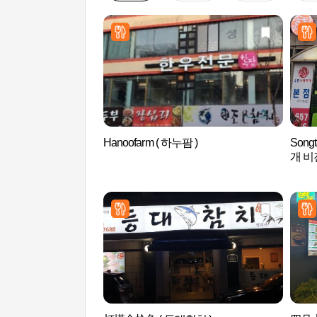
Hanoofarm ( 하누팜 )
Song
개 비전