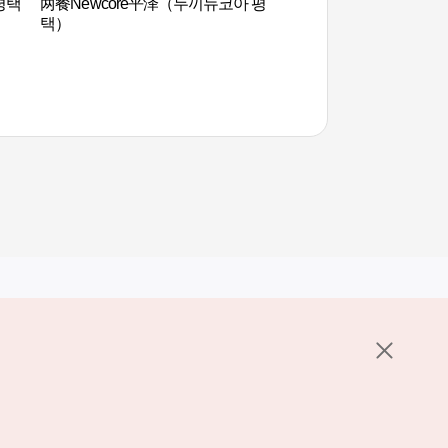
 평택
两餐Newcore平泽（두끼뉴코아 평
安城博物馆 (안성맞
택）
其他相关网站
关于韩国旅游发展局
K-Mice
护政策
置