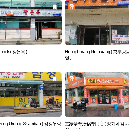
eunok ( 장은옥 )
Heungburang Nolburang ( 흥부
랑 )
eong Ureong Ssambap ( 삼정우렁
丈家辛奇汤锅专门店 ( 장가네김