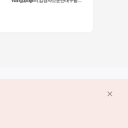
Wangppoljjim ( 김경자소문난대구왕뽈
찜 )
其他相关网站
关于韩国旅游发展局
K-Mice
护政策
置
说明