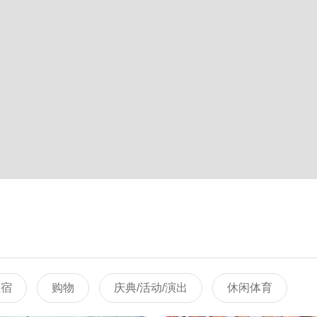
住宿
购物
庆典/活动/演出
休闲体育