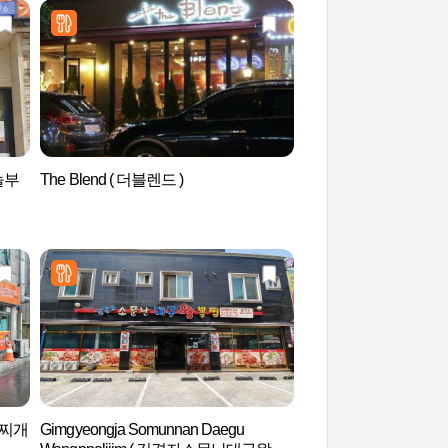
랑놀부
The Blend ( 더블렌드 )
Aquafield安城（
치찌개
Gimgyeongja Somunnan Daegu
安城博物馆 (안성맞