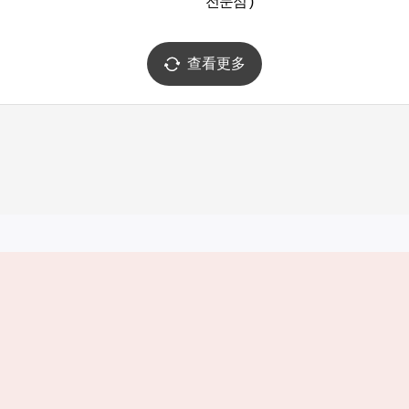
전문점 )
查看更多
实用信息
服务
韩国旅游发展局手机应用程序
服务条款
1330韩国旅游咨询翻译热线
个人信息保
韩国旅游指南与地图
Cookie 设
数字图书 / 电子书
Cookie的