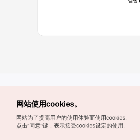
쌈밥 )
网站使用cookies。
Copyrights (c) 韩国旅游发展局版权所有
网站为了提高用户的使用体验而使用cookies。
如有相关疑问或建议，欢迎来信。
VISITKOREA官方邮箱
chnsim@knto.or.kr
点击“同意"键，表示接受cookies设定的使用。